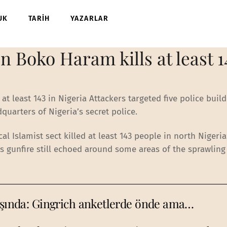
UK
TARİH
YAZARLAR
n Boko Haram kills at least 14
at least 143 in Nigeria Attackers targeted five police buil
quarters of Nigeria’s secret police.
l Islamist sect killed at least 143 people in north Nigeria
 as gunfire still echoed around some areas of the sprawling 
başında: Gingrich anketlerde önde ama…