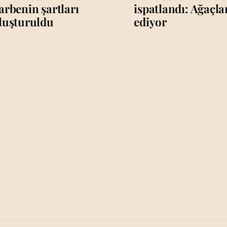
arbenin şartları
ispatlandı: Ağaçl
luşturuldu
ediyor