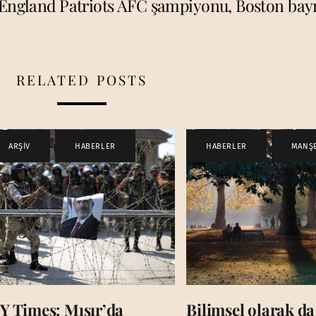
England Patriots AFC şampiyonu, Boston bay
RELATED POSTS
ARŞİV
,
HABERLER
HABERLER
,
MANŞ
Y Times: Mısır’da
Bilimsel olarak da