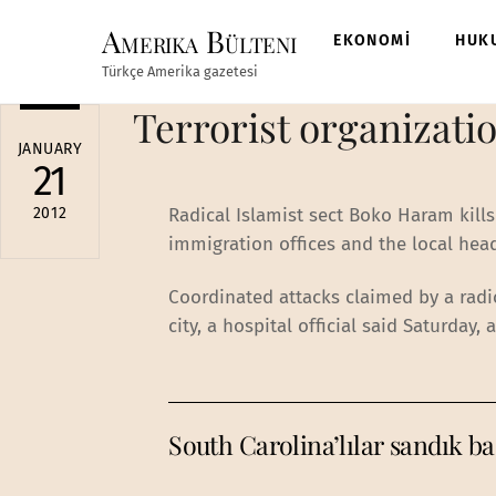
Skip
Amerika Bülteni
to
EKONOMİ
HUK
content
Türkçe Amerika gazetesi
Terrorist organizatio
JANUARY
21
2012
Radical Islamist sect Boko Haram kills 
immigration offices and the local head
Coordinated attacks claimed by a radica
city, a hospital official said Saturday,
South Carolina’lılar sandık 