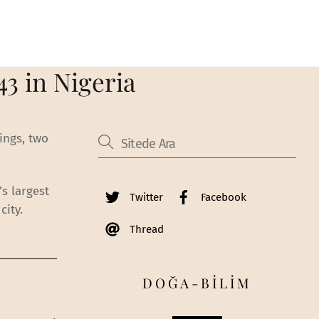
3 in Nigeria‎
dings, two
’s largest
Twitter
Facebook
city.
Thread
DOĞA-BİLİM