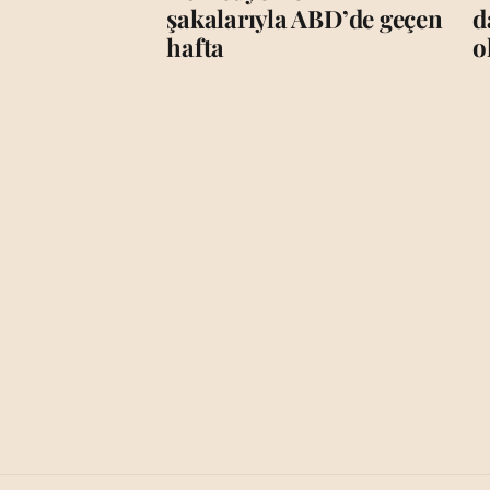
şakalarıyla ABD’de geçen
d
hafta
o