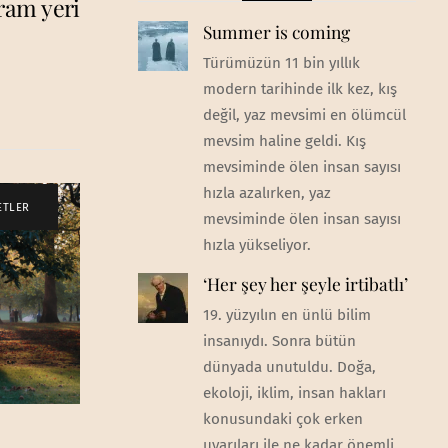
ram yeri
Summer is coming
Türümüzün 11 bin yıllık
modern tarihinde ilk kez, kış
değil, yaz mevsimi en ölümcül
mevsim haline geldi. Kış
mevsiminde ölen insan sayısı
hızla azalırken, yaz
ETLER
mevsiminde ölen insan sayısı
hızla yükseliyor.
‘Her şey her şeyle irtibatlı’
19. yüzyılın en ünlü bilim
insanıydı. Sonra bütün
dünyada unutuldu. Doğa,
ekoloji, iklim, insan hakları
konusundaki çok erken
uyarıları ile ne kadar önemli