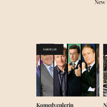
New 
HABERLER
Komedyenlerin
N