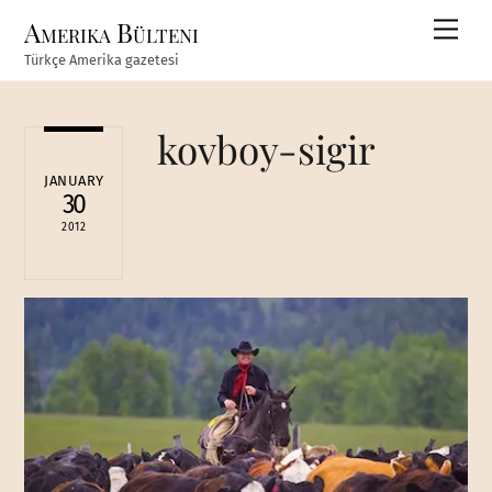
Skip
Amerika Bülteni
Men
to
Türkçe Amerika gazetesi
content
kovboy-sigir
JANUARY
30
2012