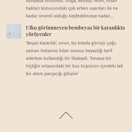
dünyada unutuldu. Doğa, ekoloji, iklim, insan
hakları konusundaki çok erken uyarıları ile ne
kadar önemli olduğu keşfedilinceye kadar...
Ufku görünmeyen bembeyaz bir karanlıkta
yürüyenler
‘Beyaz Karanlık’, onun, bu kıtada görüşü çoğu
zaman imkansız kılan sonsuz beyazlığı tarif
ederken kullandığı bir ifadeydi. ‘Devasa bir
hiçliğin ortasındaki bir buz küpünün içindeki tek
bir atom parçacığı gibiyim’
Back
To
Top