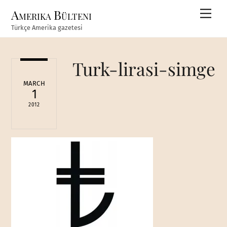
Skip
Amerika Bülteni
Men
to
Türkçe Amerika gazetesi
content
Turk-lirasi-simge
MARCH
1
2012