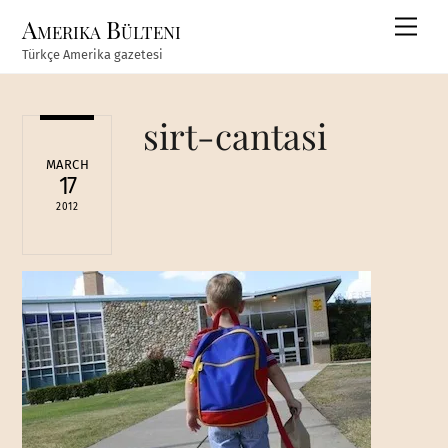
Skip
Amerika Bülteni
Men
to
Türkçe Amerika gazetesi
content
sirt-cantasi
MARCH
17
2012