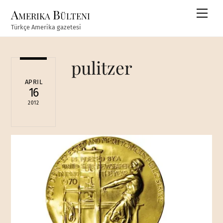
Skip
Amerika Bülteni
Men
to
Türkçe Amerika gazetesi
content
pulitzer
APRIL
16
2012