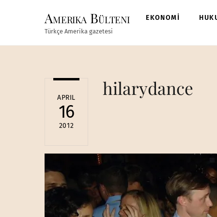
Skip
Amerika Bülteni
to
EKONOMİ
HUK
content
Türkçe Amerika gazetesi
hilarydance
APRIL
16
2012