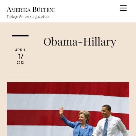
Skip
Amerika Bülteni
Men
to
Türkçe Amerika gazetesi
content
Obama-Hillary
APRIL
17
2012