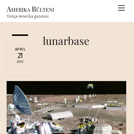
Skip
Amerika Bülteni
Men
to
Türkçe Amerika gazetesi
content
lunarbase
APRIL
21
2012