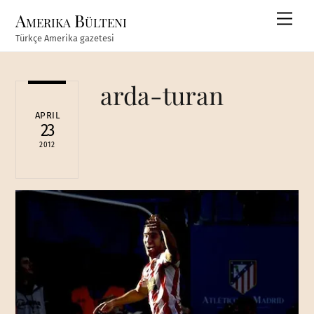
Skip
Amerika Bülteni
Men
to
Türkçe Amerika gazetesi
content
arda-turan
APRIL
23
2012