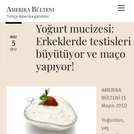
Skip
Amerika Bülteni
Men
to
Türkçe Amerika gazetesi
content
Yoğurt mucizesi:
Erkeklerde testisleri
MAY
5
büyütüyor ve maço
2012
yapıyor!
AMERİKA
BÜLTENİ (5
Mayıs 2012)
Yoğurdun,
yaş