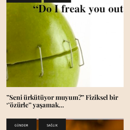
”Seni ürkütüyor muyum?” Fiziksel bir
‘’özürle’’ yaşamak…
GÜNDEM
,
SAĞLIK