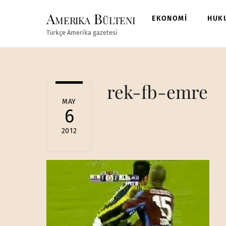
Skip
Amerika Bülteni
to
EKONOMİ
HUK
content
Türkçe Amerika gazetesi
rek-fb-emre
MAY
6
2012