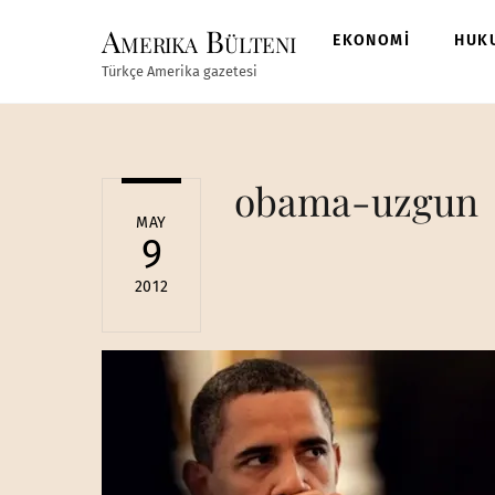
Skip
Amerika Bülteni
to
EKONOMİ
HUK
content
Türkçe Amerika gazetesi
obama-uzgun
MAY
9
2012