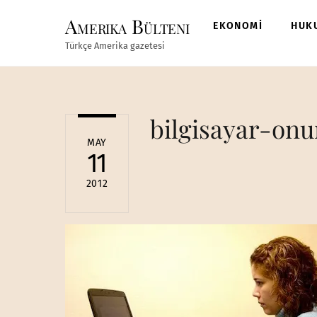
Skip
Amerika Bülteni
to
EKONOMİ
HUK
content
Türkçe Amerika gazetesi
bilgisayar-on
MAY
11
2012