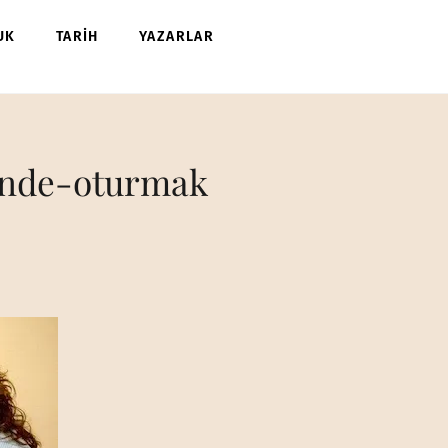
UK
TARİH
YAZARLAR
unde-oturmak