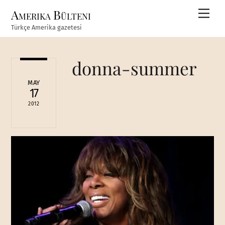
Skip
Amerika Bülteni
Men
to
Türkçe Amerika gazetesi
content
donna-summer
MAY
17
2012