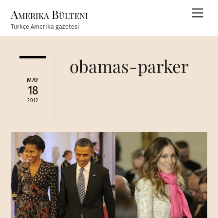
Skip
Amerika Bülteni
Men
to
Türkçe Amerika gazetesi
content
obamas-parker
MAY
18
2012