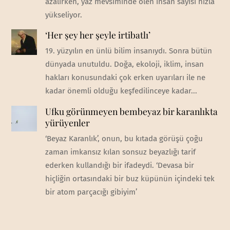
azalırken, yaz mevsiminde ölen insan sayısı hızla
yükseliyor.
‘Her şey her şeyle irtibatlı’
19. yüzyılın en ünlü bilim insanıydı. Sonra bütün
dünyada unutuldu. Doğa, ekoloji, iklim, insan
hakları konusundaki çok erken uyarıları ile ne
kadar önemli olduğu keşfedilinceye kadar...
Ufku görünmeyen bembeyaz bir karanlıkta
yürüyenler
‘Beyaz Karanlık’, onun, bu kıtada görüşü çoğu
zaman imkansız kılan sonsuz beyazlığı tarif
ederken kullandığı bir ifadeydi. ‘Devasa bir
hiçliğin ortasındaki bir buz küpünün içindeki tek
bir atom parçacığı gibiyim’