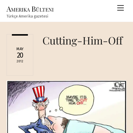
Skip
Amerika Bülteni
Men
to
Türkçe Amerika gazetesi
content
Cutting-Him-Off
MAY
20
2012