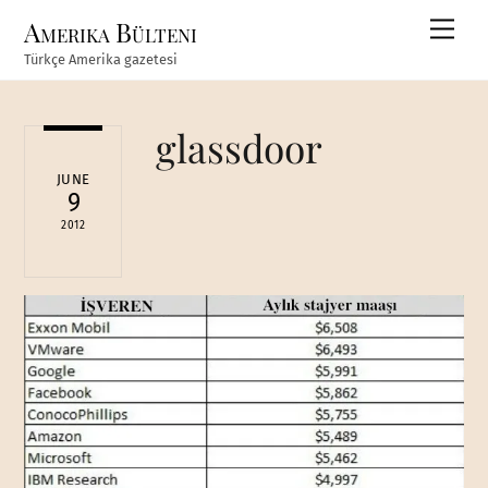
Skip
Amerika Bülteni
Men
to
Türkçe Amerika gazetesi
content
glassdoor
JUNE
9
2012