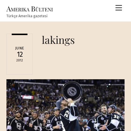
Skip
Amerika Bülteni
Men
to
Türkçe Amerika gazetesi
content
lakings
JUNE
12
2012