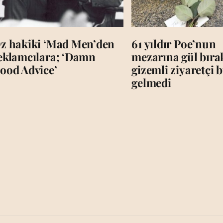
z hakiki ‘Mad Men’den
61 yıldır Poe’nun
eklamcılara; ‘Damn
mezarına gül bır
ood Advice’
gizemli ziyaretçi b
gelmedi