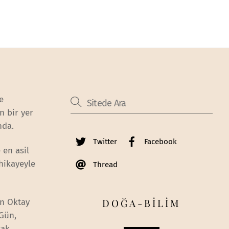
e
n bir yer
nda.
Twitter
Facebook
 en asil
 hikayeyle
Thread
DOĞA-BİLİM
an Oktay
 Gün,
cak.