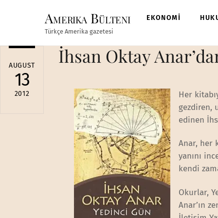
Skip
Amerika Bülteni
to
EKONOMİ
HUK
content
Türkçe Amerika gazetesi
İhsan Oktay Anar’da
AUGUST
13
2012
Her kitabı
gezdiren, 
edinen İhs
Anar, her 
yanını inc
kendi zama
Okurlar, Y
Anar’ın ze
İletişim Y