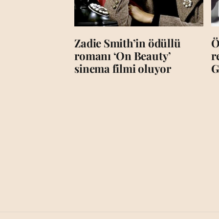
Zadie Smith’in ödüllü
Ö
romanı ‘On Beauty’
r
sinema filmi oluyor
G