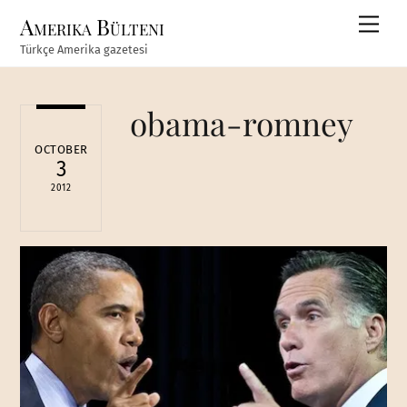
Skip
Amerika Bülteni
Men
to
Türkçe Amerika gazetesi
content
obama-romney
OCTOBER
3
2012