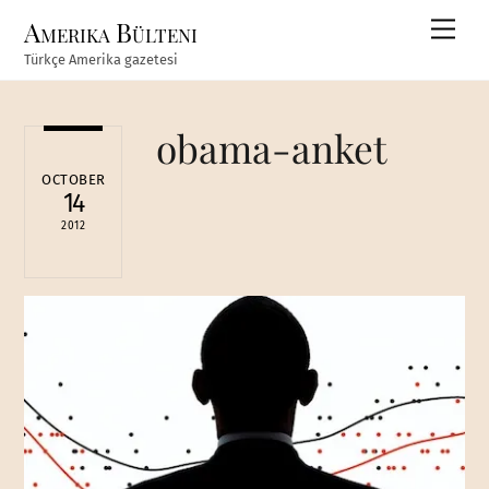
Skip
Amerika Bülteni
Men
to
Türkçe Amerika gazetesi
content
obama-anket
OCTOBER
14
2012