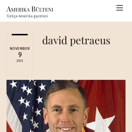
Skip
Amerika Bülteni
Men
to
Türkçe Amerika gazetesi
content
david petraeus
NOVEMBER
9
2012