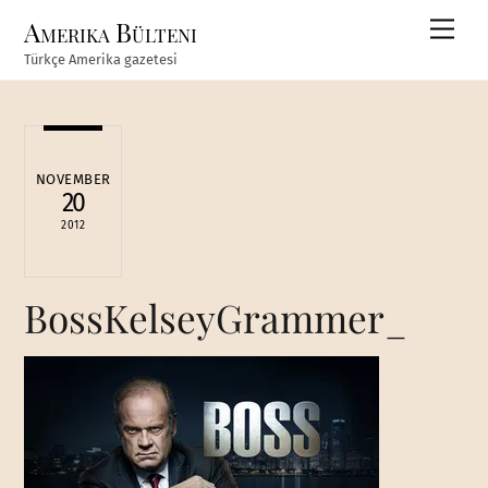
Skip
Amerika Bülteni
Men
to
Türkçe Amerika gazetesi
content
NOVEMBER
20
2012
BossKelseyGrammer_