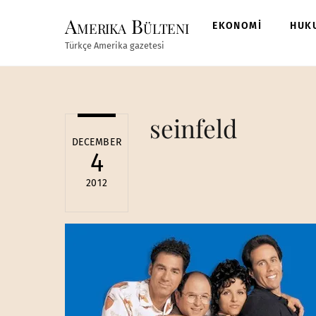
Skip
Amerika Bülteni
to
EKONOMİ
HUK
content
Türkçe Amerika gazetesi
seinfeld
DECEMBER
4
2012