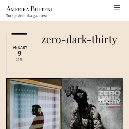
Skip
Amerika Bülteni
Men
to
Türkçe Amerika gazetesi
content
zero-dark-thirty
JANUARY
9
2013