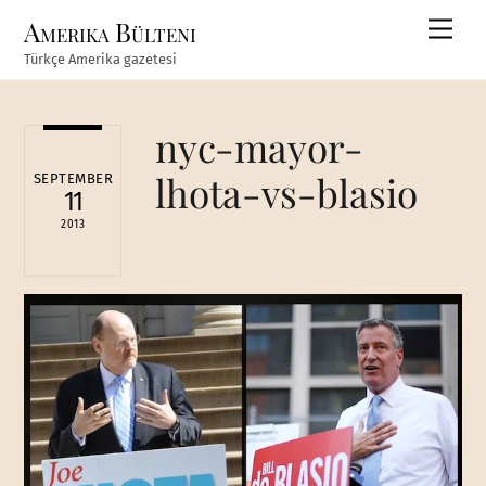
Skip
Amerika Bülteni
Men
to
Türkçe Amerika gazetesi
content
nyc-mayor-
lhota-vs-blasio
SEPTEMBER
11
2013