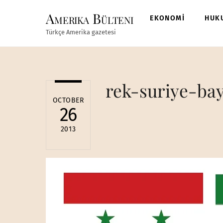
Skip
Amerika Bülteni
to
EKONOMİ
HUK
content
Türkçe Amerika gazetesi
rek-suriye-ba
OCTOBER
26
2013