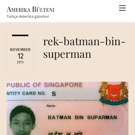
Skip
Amerika Bülteni
Men
to
Türkçe Amerika gazetesi
content
rek-batman-bin-
superman
NOVEMBER
12
2013