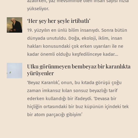
azalırken, yaz mevsiminde ölen insan sayısı hızla
yükseliyor.
‘Her şey her şeyle irtibatlı’
19. yüzyılın en ünlü bilim insanıydı. Sonra bütün
dünyada unutuldu. Doğa, ekoloji, iklim, insan
hakları konusundaki çok erken uyarıları ile ne
kadar önemli olduğu keşfedilinceye kadar...
Ufku görünmeyen bembeyaz bir karanlıkta
yürüyenler
‘Beyaz Karanlık’, onun, bu kıtada görüşü çoğu
zaman imkansız kılan sonsuz beyazlığı tarif
ederken kullandığı bir ifadeydi. ‘Devasa bir
hiçliğin ortasındaki bir buz küpünün içindeki tek
bir atom parçacığı gibiyim’