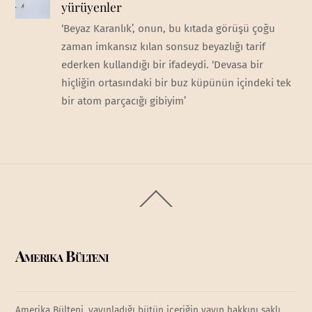
yürüyenler
‘Beyaz Karanlık’, onun, bu kıtada görüşü çoğu
zaman imkansız kılan sonsuz beyazlığı tarif
ederken kullandığı bir ifadeydi. ‘Devasa bir
hiçliğin ortasındaki bir buz küpünün içindeki tek
bir atom parçacığı gibiyim’
Back
To
Top
Amerika Bülteni
Amerika Bülteni, yayınladığı bütün içeriğin yayın hakkını saklı