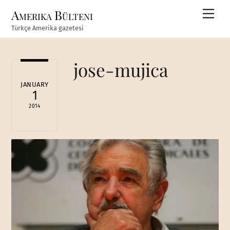
Skip
Amerika Bülteni
Men
to
Türkçe Amerika gazetesi
content
jose-mujica
JANUARY
1
2014