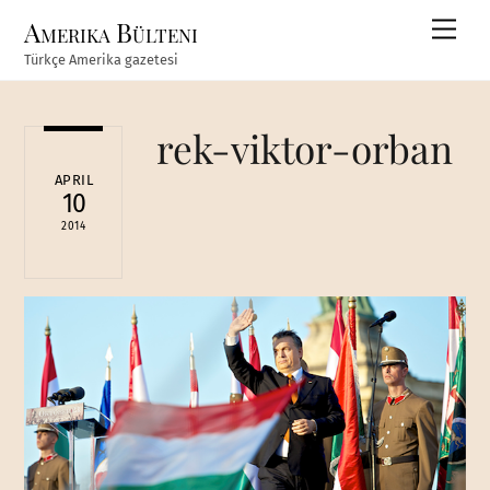
Skip
Amerika Bülteni
Men
to
Türkçe Amerika gazetesi
content
rek-viktor-orban
APRIL
10
2014