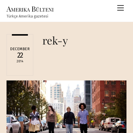
Skip
Amerika Bülteni
Men
to
Türkçe Amerika gazetesi
content
rek-y
DECEMBER
22
2014