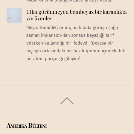
kadar önemli olduğu keşfedilinceye kadar...
Ufku görünmeyen bembeyaz bir karanlıkta
yürüyenler
‘Beyaz Karanlık’, onun, bu kıtada görüşü çoğu
zaman imkansız kılan sonsuz beyazlığı tarif
ederken kullandığı bir ifadeydi. ‘Devasa bir
hiçliğin ortasındaki bir buz küpünün içindeki tek
bir atom parçacığı gibiyim’
Back
To
Top
Amerika Bülteni