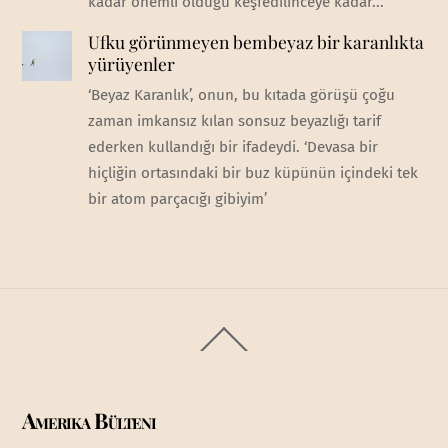
kadar önemli olduğu keşfedilinceye kadar...
Ufku görünmeyen bembeyaz bir karanlıkta
yürüyenler
‘Beyaz Karanlık’, onun, bu kıtada görüşü çoğu
zaman imkansız kılan sonsuz beyazlığı tarif
ederken kullandığı bir ifadeydi. ‘Devasa bir
hiçliğin ortasındaki bir buz küpünün içindeki tek
bir atom parçacığı gibiyim’
Back
To
Top
Amerika Bülteni