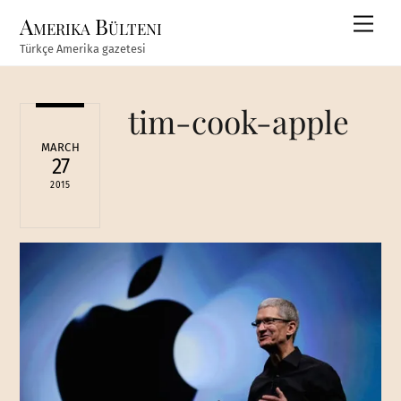
Skip
Amerika Bülteni
Men
to
Türkçe Amerika gazetesi
content
tim-cook-apple
MARCH
27
2015