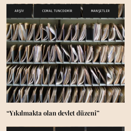
ARŞİV
,
CEMAL TUNCDEMİR
,
MANŞETLER
“Yıkılmakta olan devlet düzeni”