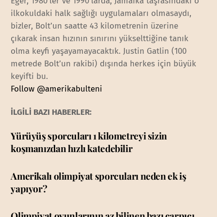
Eğer, 1980’ler ve 1990’larda, Jamaika taşrasındaki o
ilkokuldaki halk sağlığı uygulamaları olmasaydı,
bizler, Bolt’un saatte 43 kilometrenin üzerine
çıkarak insan hızının sınırını yükselttiğine tanık
olma keyfi yaşayamayacaktık. Justin Gatlin (100
metrede Bolt’un rakibi) dışında herkes için büyük
keyifti bu.
Follow @amerikabulteni
İLGİLİ BAZI HABERLER:
Yürüyüş sporcuları 1 kilometreyi sizin
koşmanızdan hızlı katedebilir
Amerikalı olimpiyat sporcuları neden ek iş
yapıyor?
Olimpiyat oyunlarının az bilinen bazı çarpıcı