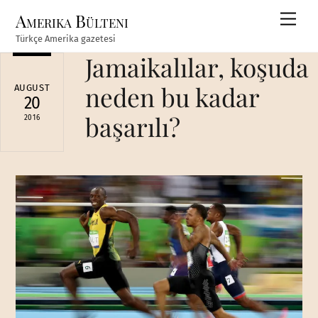
Skip
Amerika Bülteni
Men
to
Türkçe Amerika gazetesi
content
Jamaikalılar, koşuda
neden bu kadar
AUGUST
20
başarılı?
2016