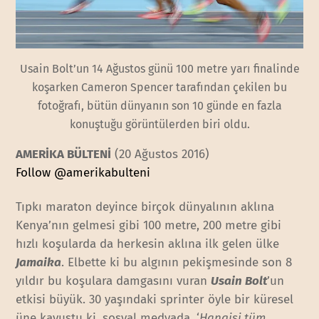
Usain Bolt’un 14 Ağustos günü 100 metre yarı finalinde
koşarken Cameron Spencer tarafından çekilen bu
fotoğrafı, bütün dünyanın son 10 günde en fazla
konuştuğu görüntülerden biri oldu.
AMERİKA BÜLTENİ
(20 Ağustos 2016)
Follow @amerikabulteni
Tıpkı maraton deyince birçok dünyalının aklına
Kenya’nın gelmesi gibi 100 metre, 200 metre gibi
hızlı koşularda da herkesin aklına ilk gelen ülke
Jamaika
. Elbette ki bu algının pekişmesinde son 8
yıldır bu koşulara damgasını vuran
Usain Bolt
’un
etkisi büyük. 30 yaşındaki sprinter öyle bir küresel
üne kavuştu ki, sosyal medyada, ‘
Hangisi tüm