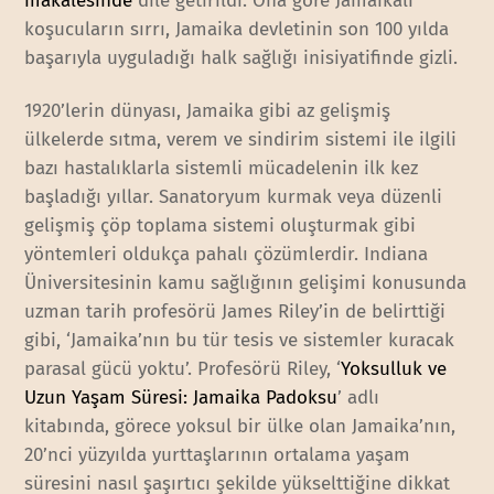
makalesinde
dile getirildi. Ona göre Jamaikalı
koşucuların sırrı, Jamaika devletinin son 100 yılda
başarıyla uyguladığı halk sağlığı inisiyatifinde gizli.
1920’lerin dünyası, Jamaika gibi az gelişmiş
ülkelerde sıtma, verem ve sindirim sistemi ile ilgili
bazı hastalıklarla sistemli mücadelenin ilk kez
başladığı yıllar. Sanatoryum kurmak veya düzenli
gelişmiş çöp toplama sistemi oluşturmak gibi
yöntemleri oldukça pahalı çözümlerdir. Indiana
Üniversitesinin kamu sağlığının gelişimi konusunda
uzman tarih profesörü James Riley’in de belirttiği
gibi, ‘Jamaika’nın bu tür tesis ve sistemler kuracak
parasal gücü yoktu’. Profesörü Riley, ‘
Yoksulluk ve
Uzun Yaşam Süresi: Jamaika Padoksu
’ adlı
kitabında, görece yoksul bir ülke olan Jamaika’nın,
20’nci yüzyılda yurttaşlarının ortalama yaşam
süresini nasıl şaşırtıcı şekilde yükselttiğine dikkat