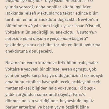
düşünmeye başladı
’’ diye yazdı. Anekdotu, 1733
yılında yazacağı daha popüler kitabı İngilizler
Hakkında Felsefi Mektuplar’da tekrar edince bilim
tarihinin en ünlü anekdotu doğacaktı. Newton’un
ölümünden 40 yıl sonra İngiliz yazar Isaac D’Israeli,
Voltaire’ın ünlendirdiği bu anekdotu, ‘
Newton’un
kafasına elma düşünce yerçekimini keşfetti
’’
şeklinde yazınca da bilim tarihin en ünlü uydurma
anekdotuna dönüşecekti.
Newton’un evren kuramı ve fizik bilimi çalışmaları
Voltaire’e yepyeni bir zihinsel evren açmıştı. Çok
yeni bir şeyle karşı kaşıya olduğumuzun farkındaydı
ama bunu etraflıca kavrayabilecek, açıklayabilecek
matametiksel bilgiden hala yoksundu. İki buçuk
yıllık sürgünden sonra mutlakiyetçi Paris’e
dönmesine izin verildiğinde, heybesinde İngiliz
parlamenterizmi ve basın yayın özgürlüğüne