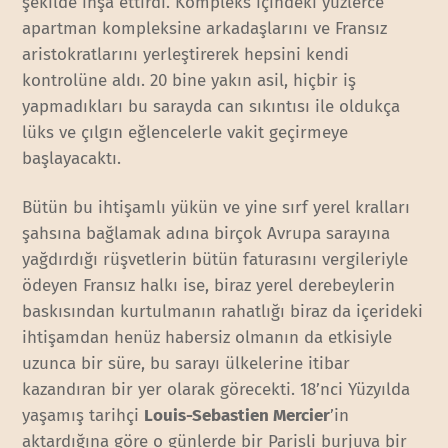
şekilde inşa ettirdi. Kompleks içindeki yüzlerce
apartman kompleksine arkadaşlarını ve Fransız
aristokratlarını yerleştirerek hepsini kendi
kontrolüne aldı. 20 bine yakın asil, hiçbir iş
yapmadıkları bu sarayda can sıkıntısı ile oldukça
lüks ve çılgın eğlencelerle vakit geçirmeye
başlayacaktı.
Bütün bu ihtişamlı yükün ve yine sırf yerel kralları
şahsına bağlamak adına birçok Avrupa sarayına
yağdırdığı rüşvetlerin bütün faturasını vergileriyle
ödeyen Fransız halkı ise, biraz yerel derebeylerin
baskısından kurtulmanın rahatlığı biraz da içerideki
ihtişamdan henüz habersiz olmanın da etkisiyle
uzunca bir süre, bu sarayı ülkelerine itibar
kazandıran bir yer olarak görecekti. 18’nci Yüzyılda
yaşamış tarihçi
Louis-Sebastien Mercier
’in
aktardığına göre o günlerde bir Parisli burjuva bir