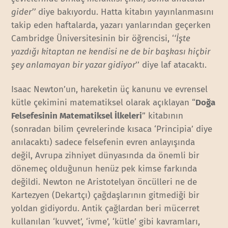
gider’’
diye bakıyordu. Hatta kitabın yayınlanmasını
takip eden haftalarda, yazarı yanlarından geçerken
Cambridge Üniversitesinin bir öğrencisi, ‘
‘İşte
yazdığı kitaptan ne kendisi ne de bir başkası hiçbir
şey anlamayan bir yazar gidiyor
’’ diye laf atacaktı.
Isaac Newton’un, hareketin üç kanunu ve evrensel
kütle çekimini matematiksel olarak açıklayan “
Doğa
Felsefesinin Matematiksel İlkeleri
” kitabının
(sonradan bilim çevrelerinde kısaca ‘Principia’ diye
anılacaktı) sadece felsefenin evren anlayışında
değil, Avrupa zihniyet dünyasında da önemli bir
dönemeç olduğunun henüz pek kimse farkında
değildi. Newton ne Aristotelyan öncülleri ne de
Kartezyen (Dekartçı) çağdaşlarının gitmediği bir
yoldan gidiyordu. Antik çağlardan beri mücerret
kullanılan ‘kuvvet’, ‘ivme’, ‘kütle’ gibi kavramları,