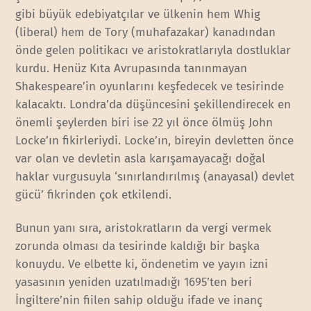
gibi büyük edebiyatçılar ve ülkenin hem Whig
(liberal) hem de Tory (muhafazakar) kanadından
önde gelen politikacı ve aristokratlarıyla dostluklar
kurdu. Henüz Kıta Avrupasında tanınmayan
Shakespeare’in oyunlarını keşfedecek ve tesirinde
kalacaktı. Londra’da düşüncesini şekillendirecek en
önemli şeylerden biri ise 22 yıl önce ölmüş John
Locke’ın fikirleriydi. Locke’ın, bireyin devletten önce
var olan ve devletin asla karışamayacağı doğal
haklar vurgusuyla ‘sınırlandırılmış (anayasal) devlet
gücü’ fikrinden çok etkilendi.
Bunun yanı sıra, aristokratların da vergi vermek
zorunda olması da tesirinde kaldığı bir başka
konuydu. Ve elbette ki, öndenetim ve yayın izni
yasasının yeniden uzatılmadığı 1695’ten beri
İngiltere’nin fiilen sahip olduğu ifade ve inanç