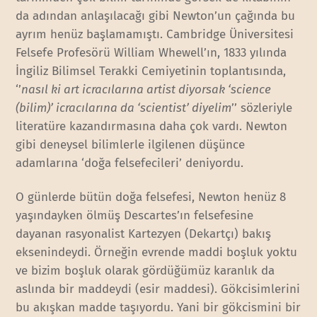
da adından anlaşılacağı gibi Newton’un çağında bu
ayrım henüz başlamamıştı. Cambridge Üniversitesi
Felsefe Profesörü William Whewell’ın, 1833 yılında
İngiliz Bilimsel Terakki Cemiyetinin toplantısında,
‘’
nasıl ki art icracılarına artist diyorsak ‘science
(bilim)’ icracılarına da ‘scientist’ diyelim
’’ sözleriyle
literatüre kazandırmasına daha çok vardı. Newton
gibi deneysel bilimlerle ilgilenen düşünce
adamlarına ‘doğa felsefecileri’ deniyordu.
O günlerde bütün doğa felsefesi, Newton henüz 8
yaşındayken ölmüş Descartes’ın felsefesine
dayanan rasyonalist Kartezyen (Dekartçı) bakış
eksenindeydi. Örneğin evrende maddi boşluk yoktu
ve bizim boşluk olarak gördüğümüz karanlık da
aslında bir maddeydi (esir maddesi). Gökcisimlerini
bu akışkan madde taşıyordu. Yani bir gökcismini bir