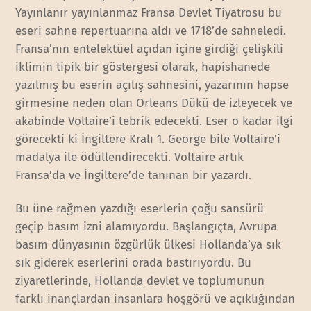
Yayınlanır yayınlanmaz Fransa Devlet Tiyatrosu bu
eseri sahne repertuarına aldı ve 1718’de sahneledi.
Fransa’nın entelektüel açıdan içine girdiği çelişkili
iklimin tipik bir göstergesi olarak, hapishanede
yazılmış bu eserin açılış sahnesini, yazarının hapse
girmesine neden olan Orleans Dükü de izleyecek ve
akabinde Voltaire’i tebrik edecekti. Eser o kadar ilgi
görecekti ki İngiltere Kralı 1. George bile Voltaire’i
madalya ile ödüllendirecekti. Voltaire artık
Fransa’da ve İngiltere’de tanınan bir yazardı.
Bu üne rağmen yazdığı eserlerin çoğu sansürü
geçip basım izni alamıyordu. Başlangıçta, Avrupa
basım dünyasının özgürlük ülkesi Hollanda’ya sık
sık giderek eserlerini orada bastırıyordu. Bu
ziyaretlerinde, Hollanda devlet ve toplumunun
farklı inançlardan insanlara hoşgörü ve açıklığından