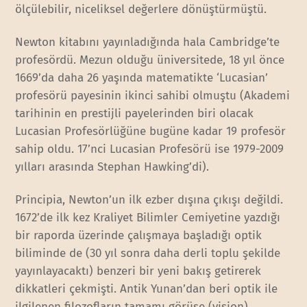
ölçülebilir, niceliksel değerlere dönüştürmüştü.
Newton kitabını yayınladığında hala Cambridge’te
profesördü. Mezun olduğu üniversitede, 18 yıl önce
1669’da daha 26 yaşında matematikte ‘Lucasian’
profesörü payesinin ikinci sahibi olmuştu (Akademi
tarihinin en prestijli payelerinden biri olacak
Lucasian Profesörlüğüne bugüne kadar 19 profesör
sahip oldu. 17’nci Lucasian Profesörü ise 1979-2009
yılları arasında Stephan Hawking’di).
Principia, Newton’un ilk ezber dışına çıkışı değildi.
1672’de ilk kez Kraliyet Bilimler Cemiyetine yazdığı
bir raporda üzerinde çalışmaya başladığı optik
biliminde de (30 yıl sonra daha derli toplu şekilde
yayınlayacaktı) benzeri bir yeni bakış getirerek
dikkatleri çekmişti. Antik Yunan’dan beri optik ile
ilgilenen filozofların tamamı görüşe (vision)