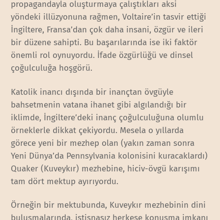
propagandayla oluşturmaya çalıştıkları aksi
yöndeki illüzyonuna rağmen, Voltaire’in tasvir ettiği
İngiltere, Fransa’dan çok daha insani, özgür ve ileri
bir düzene sahipti. Bu başarılarında ise iki faktör
önemli rol oynuyordu. İfade özgürlüğü ve dinsel
çoğulculuğa hoşgörü.
Katolik inancı dışında bir inançtan övgüyle
bahsetmenin vatana ihanet gibi algılandığı bir
iklimde, İngiltere’deki inanç çoğulculuğuna olumlu
örneklerle dikkat çekiyordu. Mesela o yıllarda
görece yeni bir mezhep olan (yakın zaman sonra
Yeni Dünya’da Pennsylvania kolonisini kuracaklardı)
Quaker (Kuveykır) mezhebine, hiciv-övgü karışımı
tam dört mektup ayırıyordu.
Örneğin bir mektubunda, Kuveykır mezhebinin dini
buluşmalarında, istisnasız herkese konuşma imkanı