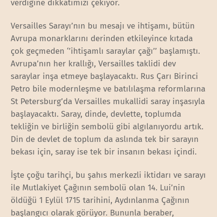
verdiğine dikkatimizi çekiyor.
Versailles Sarayı’nın bu mesajı ve ihtişamı, bütün
Avrupa monarklarını derinden etkileyince kıtada
çok geçmeden ‘’ihtişamlı saraylar çağı’’ başlamıştı.
Avrupa’nın her krallığı, Versailles taklidi dev
saraylar inşa etmeye başlayacaktı. Rus Çarı Birinci
Petro bile modernleşme ve batılılaşma reformlarına
St Petersburg’da Versailles mukallidi saray inşasıyla
başlayacaktı. Saray, dinde, devlette, toplumda
tekliğin ve birliğin sembolü gibi algılanıyordu artık.
Din de devlet de toplum da aslında tek bir sarayın
bekası için, saray ise tek bir insanın bekası içindi.
İşte çoğu tarihçi, bu şahıs merkezli iktidarı ve sarayı
ile Mutlakiyet Çağının sembolü olan 14. Lui’nin
öldüğü 1 Eylül 1715 tarihini, Aydınlanma Çağının
başlangıcı olarak görüyor. Bununla beraber,