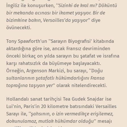
İngiliz ile konuşurken, ‘
‘Sizinki de kral mı? Döküntü
bir mekanda acınası bir ikamet yaşıyor. Bir de
bizimkine bakın, Versailles’da yaşıyor’’
diye
övünecekti.
Tony Spawforth’un ‘’Sarayın Biyografisi’ kitabında
aktardığına göre ise, ancak Fransız devriminden
önceki birkaç on yılda sarayın bu şatafat ve israfına
karşı rahatsızlık da büyümeye başlayacaktı.
Örneğin, Argenson Markizi, bu sarayı, ‘
‘Doğu
sultanlarının şatafatlı hükümdarlığını Fransa
toprağına taşıyan yer
’’ olarak nitelendirecekti.
Hollandalı sanat tarihçisi Tea Gudek Snajdar ise
Lui’nin, Paris’in 20 kilometre batısındaki Versailles
Sarayı ile, ‘
‘şahsının, o izin vermedikçe erişilemez,
dokunulamaz, mutlak hükümdar olduğu
’’ mesajı