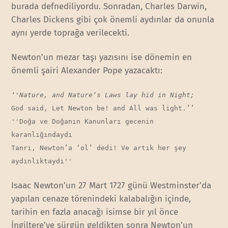
burada defnediliyordu. Sonradan, Charles Darwin,
Charles Dickens gibi çok önemli aydınlar da onunla
aynı yerde toprağa verilecekti.
Newton’un mezar taşı yazısını ise dönemin en
önemli şairi Alexander Pope yazacaktı:
‘'Nature, and Nature’s Laws lay hid in Night;
God said, Let Newton be! and All was light.’’
''Doğa ve Doğanın Kanunları gecenin 
karanlığındaydı

Tanrı, Newton’a ‘ol’ dedi! Ve artık her şey 
aydınlıktaydı'' 
Isaac Newton’un 27 Mart 1727 günü Westminster’da
yapılan cenaze törenindeki kalabalığın içinde,
tarihin en fazla anacağı isimse bir yıl önce
İngiltere’ye sürgün geldikten sonra Newton’un