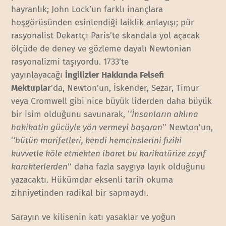
hayranlık; John Lock’un farklı inançlara
hoşgörüsünden esinlendiği laiklik anlayışı; pür
rasyonalist Dekartçı Paris’te skandala yol açacak
ölçüde de deney ve gözleme dayalı Newtonian
rasyonalizmi taşıyordu. 1733’te
yayınlayacağı
İngilizler Hakkında Felsefi
Mektuplar
’da, Newton’un, İskender, Sezar, Timur
veya Cromwell gibi nice büyük liderden daha büyük
bir isim olduğunu savunarak, ‘
‘İnsanların aklına
hakikatin gücüyle yön vermeyi başaran
’’ Newton’un,
‘
‘bütün marifetleri, kendi hemcinslerini fiziki
kuvvetle köle etmekten ibaret bu karikatürize zayıf
karakterlerden
’’ daha fazla saygıya layık olduğunu
yazacaktı. Hükümdar eksenli tarih okuma
zihniyetinden radikal bir sapmaydı.
Sarayın ve kilisenin katı yasaklar ve yoğun