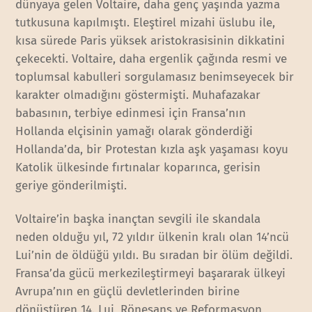
dünyaya gelen Voltaire, daha genç yaşında yazma
tutkusuna kapılmıştı. Eleştirel mizahi üslubu ile,
kısa sürede Paris yüksek aristokrasisinin dikkatini
çekecekti. Voltaire, daha ergenlik çağında resmi ve
toplumsal kabulleri sorgulamasız benimseyecek bir
karakter olmadığını göstermişti. Muhafazakar
babasının, terbiye edinmesi için Fransa’nın
Hollanda elçisinin yamağı olarak gönderdiği
Hollanda’da, bir Protestan kızla aşk yaşaması koyu
Katolik ülkesinde fırtınalar koparınca, gerisin
geriye gönderilmişti.
Voltaire’in başka inançtan sevgili ile skandala
neden olduğu yıl, 72 yıldır ülkenin kralı olan 14’ncü
Lui’nin de öldüğü yıldı. Bu sıradan bir ölüm değildi.
Fransa’da gücü merkezileştirmeyi başararak ülkeyi
Avrupa’nın en güçlü devletlerinden birine
dönüştüren 14. Lui, Rönesans ve Reformasyon