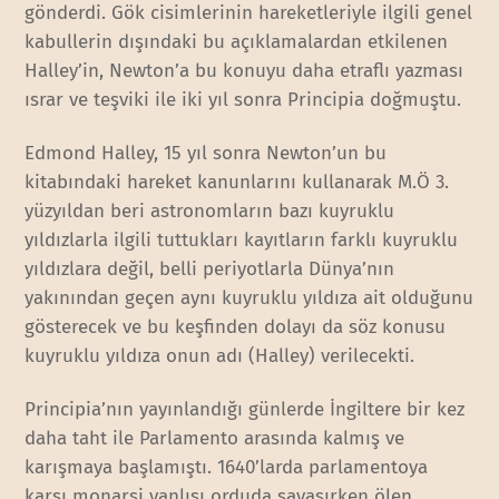
gönderdi. Gök cisimlerinin hareketleriyle ilgili genel
kabullerin dışındaki bu açıklamalardan etkilenen
Halley’in, Newton’a bu konuyu daha etraflı yazması
ısrar ve teşviki ile iki yıl sonra Principia doğmuştu.
Edmond Halley, 15 yıl sonra Newton’un bu
kitabındaki hareket kanunlarını kullanarak M.Ö 3.
yüzyıldan beri astronomların bazı kuyruklu
yıldızlarla ilgili tuttukları kayıtların farklı kuyruklu
yıldızlara değil, belli periyotlarla Dünya’nın
yakınından geçen aynı kuyruklu yıldıza ait olduğunu
gösterecek ve bu keşfinden dolayı da söz konusu
kuyruklu yıldıza onun adı (Halley) verilecekti.
Principia’nın yayınlandığı günlerde İngiltere bir kez
daha taht ile Parlamento arasında kalmış ve
karışmaya başlamıştı. 1640’larda parlamentoya
karşı monarşi yanlısı orduda savaşırken ölen