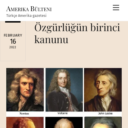
Skip
Amerika Bülteni
Men
to
Türkçe Amerika gazetesi
content
Özgürlüğün birinci
kanunu
FEBRUARY
16
2022