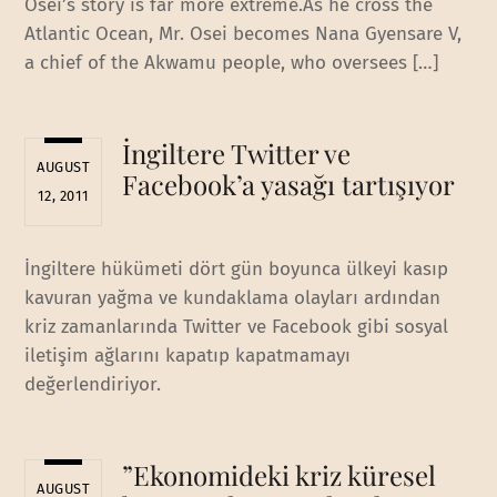
Osei’s story is far more extreme.As he cross the
Atlantic Ocean, Mr. Osei becomes Nana Gyensare V,
a chief of the Akwamu people, who oversees […]
İngiltere Twitter ve
AUGUST
Facebook’a yasağı tartışıyor
12, 2011
İngiltere hükümeti dört gün boyunca ülkeyi kasıp
kavuran yağma ve kundaklama olayları ardından
kriz zamanlarında Twitter ve Facebook gibi sosyal
iletişim ağlarını kapatıp kapatmamayı
değerlendiriyor.
”Ekonomideki kriz küresel
AUGUST