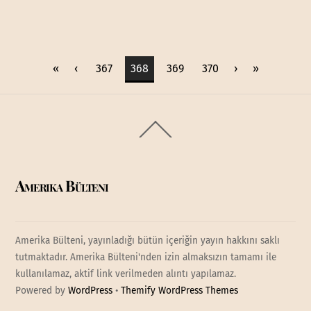
«
‹
367
368
369
370
›
»
Back
To
Top
Amerika Bülteni
Amerika Bülteni, yayınladığı bütün içeriğin yayın hakkını saklı
tutmaktadır. Amerika Bülteni'nden izin almaksızın tamamı ile
kullanılamaz, aktif link verilmeden alıntı yapılamaz.
Powered by
WordPress
•
Themify WordPress Themes