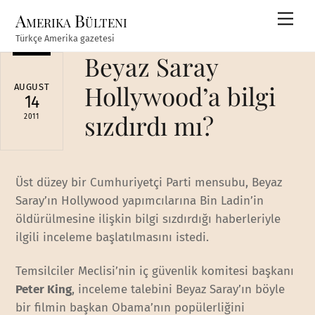
Skip
Amerika Bülteni
Men
to
Türkçe Amerika gazetesi
content
Beyaz Saray
Hollywood’a bilgi
AUGUST
14
sızdırdı mı?
2011
Üst düzey bir Cumhuriyetçi Parti mensubu, Beyaz
Saray’ın Hollywood yapımcılarına Bin Ladin’in
öldürülmesine ilişkin bilgi sızdırdığı haberleriyle
ilgili inceleme başlatılmasını istedi.
Temsilciler Meclisi’nin iç güvenlik komitesi başkanı
Peter King
, inceleme talebini Beyaz Saray’ın böyle
bir filmin başkan Obama’nın popülerliğini