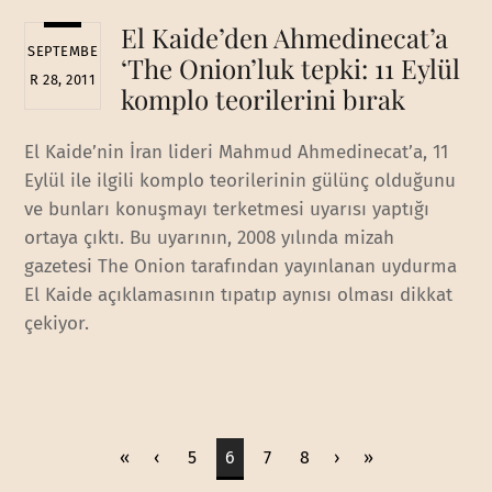
El Kaide’den Ahmedinecat’a
SEPTEMBE
‘The Onion’luk tepki: 11 Eylül
R 28, 2011
komplo teorilerini bırak
El Kaide’nin İran lideri Mahmud Ahmedinecat’a, 11
Eylül ile ilgili komplo teorilerinin gülünç olduğunu
ve bunları konuşmayı terketmesi uyarısı yaptığı
ortaya çıktı. Bu uyarının, 2008 yılında mizah
gazetesi The Onion tarafından yayınlanan uydurma
El Kaide açıklamasının tıpatıp aynısı olması dikkat
çekiyor.
«
‹
5
6
7
8
›
»