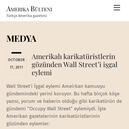
Skip
Amerika Bülteni
Men
to
Türkçe Amerika gazetesi
content
MEDYA
Amerikalı karikatüristlerin
OCTOBER
gözünden Wall Street’i işgal
17, 2011
eylemi
Wall Street’i İşgal eylemi Ameirkan kamuoyu
gündemindeki yerini koruyor. Bu hafta birçok köşe
yazısı, yorum ve haberin olduğu gibi karikatürün de
gündemi ”Occupy Wall Street” eylemiydi. İşte
Amerikan gazetelerinin karikatüristlerinin
gözünden eylemler: