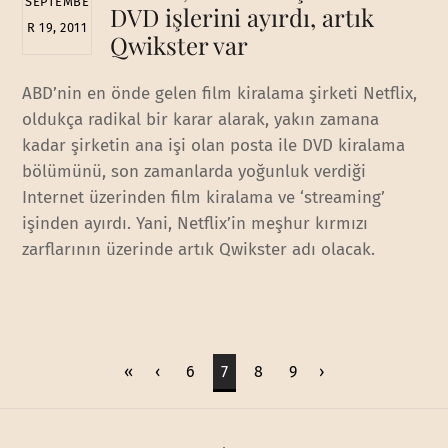
SEPTEMBE
DVD işlerini ayırdı, artık
R 19, 2011
Qwikster var
ABD’nin en önde gelen film kiralama şirketi Netflix,
oldukça radikal bir karar alarak, yakın zamana
kadar şirketin ana işi olan posta ile DVD kiralama
bölümünü, son zamanlarda yoğunluk verdiği
Internet üzerinden film kiralama ve ‘streaming’
işinden ayırdı. Yani, Netflix’in meşhur kırmızı
zarflarının üzerinde artık Qwikster adı olacak.
«
‹
6
7
8
9
›