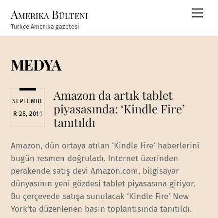
Skip
Amerika Bülteni
Men
to
Türkçe Amerika gazetesi
content
MEDYA
Amazon da artık tablet
SEPTEMBE
piyasasında: ‘Kindle Fire’
R 28, 2011
tanıtıldı
Amazon, dün ortaya atılan ‘Kindle Fire’ haberlerini
bugün resmen doğruladı. Internet üzerinden
perakende satış devi Amazon.com, bilgisayar
dünyasının yeni gözdesi tablet piyasasına giriyor.
Bu çerçevede satışa sunulacak ‘Kindle Fire’ New
York’ta düzenlenen basın toplantısında tanıtıldı.