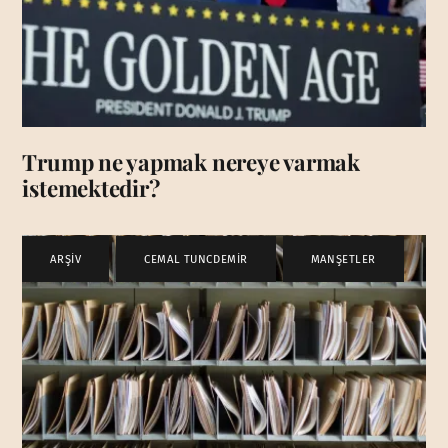
Trump ne yapmak nereye varmak
istemektedir?
ARŞİV
,
CEMAL TUNCDEMİR
,
MANŞETLER