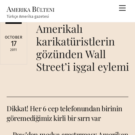
Skip
Amerika Bülteni
Men
to
Türkçe Amerika gazetesi
content
Amerikalı
karikatüristlerin
OCTOBER
17
gözünden Wall
2011
Street’i işgal eylemi
Dikkat! Her 6 cep telefonundan birinin
göremediğimiz kirli bir sırrı var
Pew’den medya araştırması: Amerikan