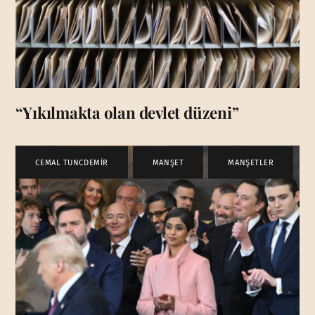
“Yıkılmakta olan devlet düzeni”
CEMAL TUNCDEMİR
,
MANŞET
,
MANŞETLER