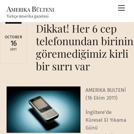
Skip
Amerika Bülteni
Men
to
Türkçe Amerika gazetesi
content
Dikkat! Her 6 cep
telefonundan birinin
OCTOBER
16
göremediğimiz kirli
2011
bir sırrı var
AMERIKA BULTENİ
(16 Ekim 2011)
İngiltere’de
Küresel El Yıkama
Günü