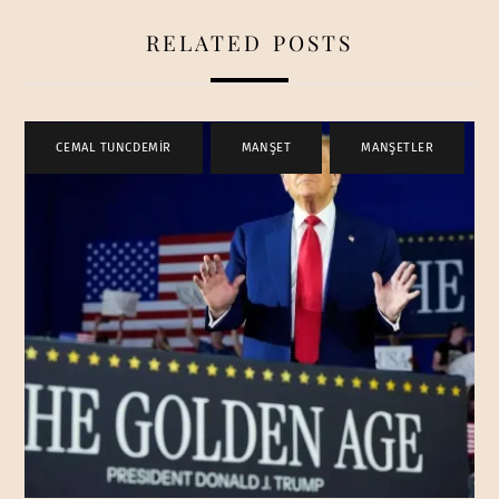
RELATED POSTS
CEMAL TUNCDEMİR
,
MANŞET
,
MANŞETLER