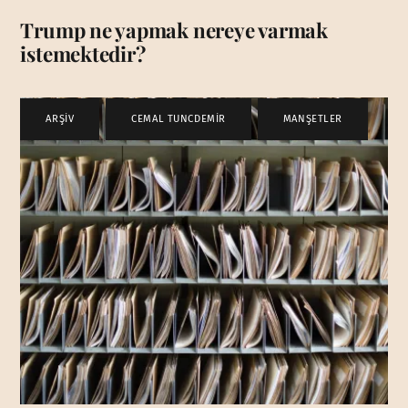
Trump ne yapmak nereye varmak
istemektedir?
ARŞİV
,
CEMAL TUNCDEMİR
,
MANŞETLER