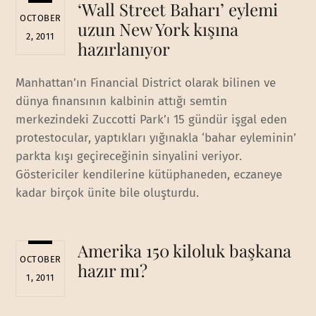
‘Wall Street Baharı’ eylemi
OCTOBER
uzun New York kışına
2, 2011
hazırlanıyor
Manhattan’ın Financial District olarak bilinen ve
dünya finansının kalbinin attığı semtin
merkezindeki Zuccotti Park’ı 15 gündür işgal eden
protestocular, yaptıkları yığınakla ‘bahar eyleminin’
parkta kışı geçireceğinin sinyalini veriyor.
Göstericiler kendilerine kütüphaneden, eczaneye
kadar birçok ünite bile oluşturdu.
Amerika 150 kiloluk başkana
OCTOBER
hazır mı?
1, 2011