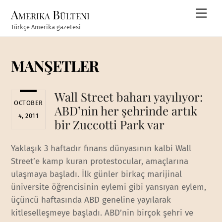
Skip
Amerika Bülteni
Men
to
Türkçe Amerika gazetesi
content
MANŞETLER
Wall Street baharı yayılıyor:
OCTOBER
ABD’nin her şehrinde artık
4, 2011
bir Zuccotti Park var
Yaklaşık 3 haftadır finans dünyasının kalbi Wall
Street’e kamp kuran protestocular, amaçlarına
ulaşmaya başladı. İlk günler birkaç marijinal
üniversite öğrencisinin eylemi gibi yansıyan eylem,
üçüncü haftasında ABD geneline yayılarak
kitleselleşmeye başladı. ABD’nin birçok şehri ve