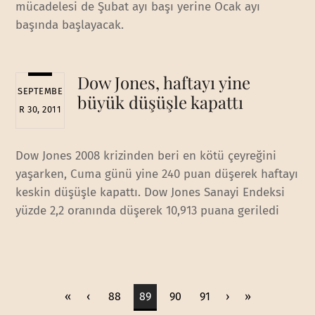
mücadelesi de Şubat ayı başı yerine Ocak ayı
başında başlayacak.
Dow Jones, haftayı yine
SEPTEMBE
büyük düşüşle kapattı
R 30, 2011
Dow Jones 2008 krizinden beri en kötü çeyreğini
yaşarken, Cuma günü yine 240 puan düşerek haftayı
keskin düşüşle kapattı. Dow Jones Sanayi Endeksi
yüzde 2,2 oranında düşerek 10,913 puana geriledi
«
‹
88
89
90
91
›
»