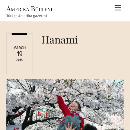
Skip
Amerika Bülteni
Men
to
Türkçe Amerika gazetesi
content
Hanami
MARCH
19
2015