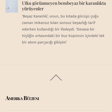
Ufku görünmeyen bembeyaz bir karanlıkta
yürüyenler
‘Beyaz Karanlık’, onun, bu kıtada görüşü çoğu
zaman imkansız kılan sonsuz beyazlığı tarif
ederken kullandığı bir ifadeydi. ‘Devasa bir
hiçliğin ortasındaki bir buz küpünün içindeki tek
bir atom parçacığı gibiyim’
Back
To
Top
Amerika Bülteni