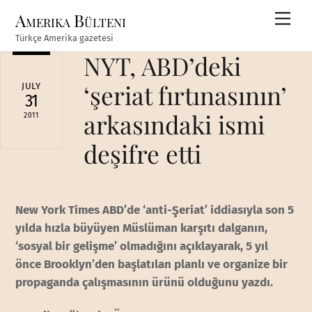
Skip
Amerika Bülteni
Men
to
Türkçe Amerika gazetesi
content
NYT, ABD’deki
‘şeriat fırtınasının’
JULY
31
arkasındaki ismi
2011
deşifre etti
New York Times ABD’de ‘anti-Şeriat’ iddiasıyla son 5
yılda hızla büyüyen Müslüman karşıtı dalganın,
‘sosyal bir gelişme’ olmadığını açıklayarak, 5 yıl
önce Brooklyn’den başlatılan planlı ve organize bir
propaganda çalışmasının ürünü olduğunu yazdı.