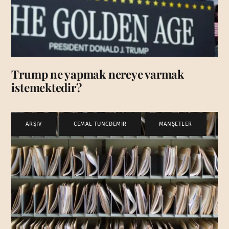
Trump ne yapmak nereye varmak
istemektedir?
ARŞİV
,
CEMAL TUNCDEMİR
,
MANŞETLER