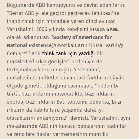
Bugünlerde ABD kamuoyunu ve devlet adamlarını
‘’Şeriat ABD’yi ele geçirdi geçirecek tehlikesi’ne
inandırmak için mücadele veren dinci avukat
Yerushalmi, 2006 yılında kendisini kısaca
SANE
olarak adlandıran ‘
’Society of Americans for
National Existence
(Amerikalıların Ulusal Varlılığı
Cemiyeti’’ adlı
think tank için yazdığı
bir
makaledeki ırkçı görüşleri nedeniyle de
tartışmalara konu olmuştu. Yerishalmi,
makalesinde milletler arasındaki farkların büyük
ölçüde genetic olduğunu savunarak, ‘’neden br
türlü, bazı ırkların matematikte, bazı ırkların
sporda, bazı ırkların Batı toplumu olmakta, bazı
ırkların da kabile türü yaşamda daha iyi
olacaklarını anlamıyoruz’’ demişti. Yerushalmi, aynı
makalesinde ABD’nin kurucu babalarının kadınlar
ve zencilere haklar vermemesinin mantıklı