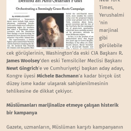
Times,
Yerushalmi
’nin
marjinal
gibi
görülebile
cek görüşlerinin, Washington’da eski CIA Başkanı R
.
James Woolsey
’den eski Temsilciler Meclisi Başkanı
Newt Gingrich
’e ve Cumhuriyetçi başkan aday adayı,
Kongre üyesi
Michele Bachmann
’a kadar birçok üst
düzey isme kadar ulaşarak sahiplenilmesinin
tehlikesine de dikkat çekiyor.
Müslümanları marijinalize etmeye çalışan histerik
bir kampanya
Gazete, uzmanların, Müslüman karşıtı kampanyanın