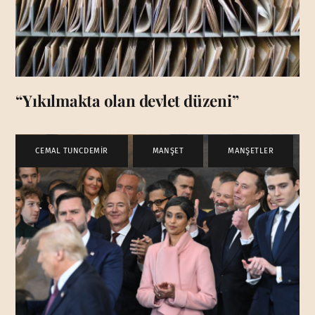
“Yıkılmakta olan devlet düzeni”
CEMAL TUNCDEMİR
,
MANŞET
,
MANŞETLER