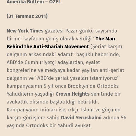
Amerika Bülteni – ÖZEL
(31 Temmuz 2011)
New York Times
gazetesi Pazar günkü sayısında
birinci sayfadan geniş olarak verdiği ‘
’The Man
Behind the Anti-Shariah Movement
(Şeriat karşıtı
dalganın arkasındaki adam)’’ başlıklı haberinde,
ABD’de Cumhuriyetçi adaylardan, eyalet
kongrelerine ve medyaya kadar yayılan anti-şeriat
dalganın ve ‘’ABD’de şeriat yasaları istemiyoruz’’
kampanyasının 5 yıl önce Brooklyn’de Ortodoks
Yahudilerin yaşadığı
Crown Heights
semtinde bir
avukatlık ofisinde başlatıldığı belirtildi.
Kampanyanın mimarı ise, ırkçı, İslam ve göçmen
karşıtı görüşlere sahip
David Yerushalmi
adında 56
yaşında Ortodoks bir Yahudi avukat.