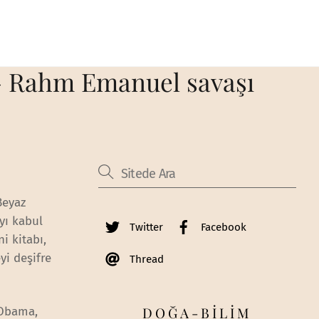
– Rahm Emanuel savaşı
Beyaz
yı kabul
Twitter
Facebook
i kitabı,
yi deşifre
Thread
DOĞA-BİLİM
 Obama,