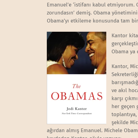
Emanuel’e ‘istifanı kabul etmiyorum.
zorundasın’ demiş. Obama yönetiminin 
Obama’yı etkileme konusunda tam bir s
Kantor kita
gerçekleşti
Obama ya d
Kantor, Mi
Sekreterliğ
barışmadığı
ve akıl hoc
karşı çıkmı
her geçen 
toplantıya,
şekilde Mi
ağırdan almış Emanuel. Michele Obama