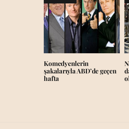
Komedyenlerin
N
şakalarıyla ABD’de geçen
d
hafta
o