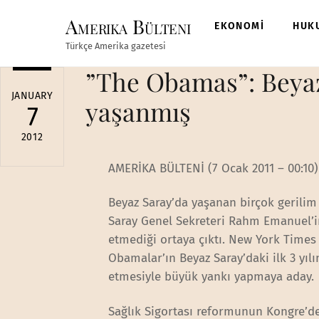
Skip
Amerika Bülteni
to
EKONOMİ
HUK
content
Türkçe Amerika gazetesi
”The Obamas”: Beya
JANUARY
yaşanmış
7
2012
AMERİKA BÜLTENİ (7 Ocak 2011 – 00:10)
Beyaz Saray’da yaşanan birçok gerili
Saray Genel Sekreteri Rahm Emanuel’in
etmediği ortaya çıktı. New York Time
Obamalar’ın Beyaz Saray’daki ilk 3 yıl
etmesiyle büyük yankı yapmaya aday.
Sağlık Sigortası reformunun Kongre’d