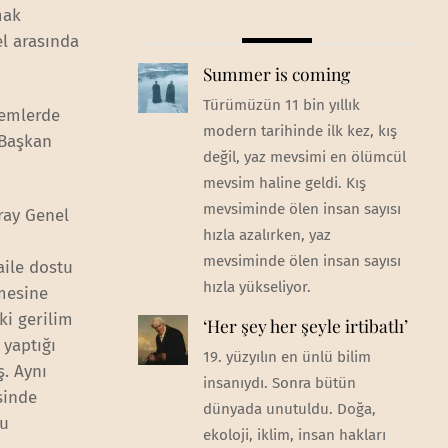
mak
l arasında
Summer is coming
Türümüzün 11 bin yıllık
önemlerde
modern tarihinde ilk kez, kış
 Başkan
değil, yaz mevsimi en ölümcül
mevsim haline geldi. Kış
mevsiminde ölen insan sayısı
ray Genel
hızla azalırken, yaz
mevsiminde ölen insan sayısı
aile dostu
hızla yükseliyor.
lmesine
ki gerilim
‘Her şey her şeyle irtibatlı’
 yaptığı
19. yüzyılın en ünlü bilim
ş. Aynı
insanıydı. Sonra bütün
sinde
dünyada unutuldu. Doğa,
nu
ekoloji, iklim, insan hakları