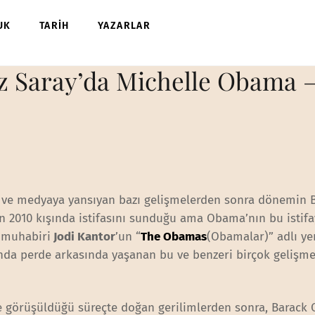
UK
TARİH
YAZARLAR
z Saray’da Michelle Obama 
m ve medyaya yansıyan bazı gelişmelerden sonra dönemin 
 2010 kışında istifasını sunduğu ama Obama’nın bu istifa
s muhabiri
Jodi Kantor
’un “
The Obamas
(Obamalar)” adlı yen
ında perde arkasında yaşanan bu ve benzeri birçok gelişme
e görüşüldüğü süreçte doğan gerilimlerden sonra, Barack