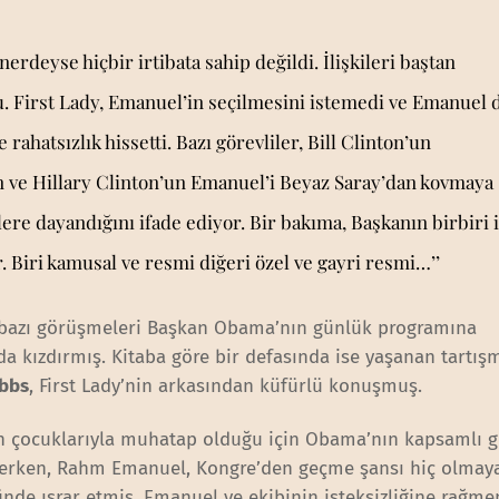
rdeyse hiçbir irtibata sahip değildi. İlişkileri baştan
du. First Lady, Emanuel’in seçilmesini istemedi ve Emanuel 
 rahatsızlık hissetti. Bazı görevliler, Bill Clinton’un
 ve Hillary Clinton’un Emanuel’i Beyaz Saray’dan kovmaya
re dayandığını ifade ediyor. Bir bakıma, Başkanın birbiri i
r. Biri kamusal ve resmi diğeri özel ve gayri resmi…’’
e bazı görüşmeleri Başkan Obama’nın günlük programına
da kızdırmış. Kitaba göre bir defasında ise yaşanan tartış
ibbs
, First Lady’nin arkasından küfürlü konuşmuş.
in çocuklarıyla muhatap olduğu için Obama’nın kapsamlı
erken, Rahm Emanuel, Kongre’den geçme şansı hiç olmaya
de ısrar etmiş. Emanuel ve ekibinin isteksizliğine rağ