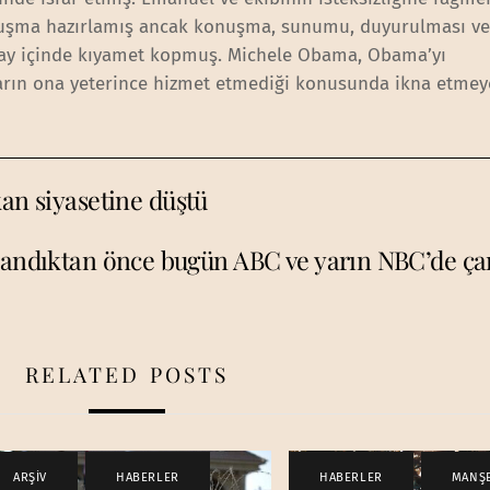
onuşma hazırlamış ancak konuşma, sunumu, duyurulması ve 
ray içinde kıyamet kopmuş. Michele Obama, Obama’yı
arın ona yeterince hizmet etmediği konusunda ikna etmeye
kan siyasetine düştü
sandıktan önce bugün ABC ve yarın NBC’de ça
RELATED POSTS
ARŞİV
,
HABERLER
HABERLER
,
MANŞ