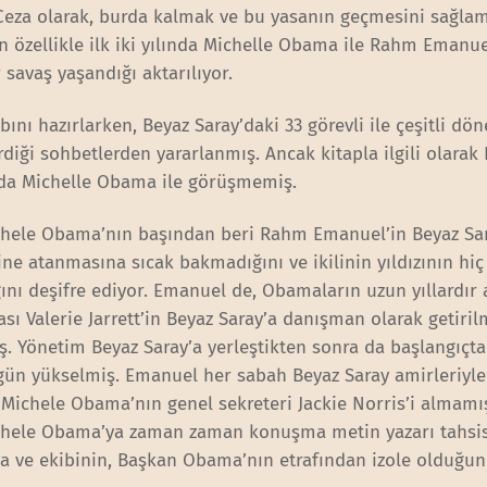
 Ceza olarak, burda kalmak ve bu yasanın geçmesini sağla
özellikle ilk iki yılında Michelle Obama ile Rahm Emanue
avaş yaşandığı aktarılıyor.
bını hazırlarken, Beyaz Saray’daki 33 görevli ile çeşitli d
rdiği sohbetlerden yararlanmış. Ancak kitapla ilgili olarak
a Michelle Obama ile görüşmemiş.
chele Obama’nın başından beri Rahm Emanuel’in Beyaz Sa
ine atanmasına sıcak bakmadığını ve ikilinin yıldızının hiç
nı deşifre ediyor. Emanuel de, Obamaların uzun yıllardır 
ası Valerie Jarrett’in Beyaz Saray’a danışman olarak getiri
ş. Yönetim Beyaz Saray’a yerleştikten sonra da başlangıçta
gün yükselmiş. Emanuel her sabah Beyaz Saray amirleriyle
 Michele Obama’nın genel sekreteri Jackie Norris’i almamı
chele Obama’ya zaman zaman konuşma metin yazarı tahsi
 ve ekibinin, Başkan Obama’nın etrafından izole olduğu