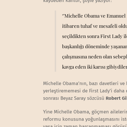
kaydeden Kantor, şöyle yazıyor:
‘’Michelle Obama ve Emanuel ne
itibaren tuhaf ve mesafeli ol
seçildikten sonra First Lady ile
başkanlığı döneminde yaşanan
çalışmasına neden olan sebeple
kavga eden iki karısı gibiydile
Michelle Obama’nın, bazı davetleri v
yerleştirememesi de First Lady’i daha 
sonrası Beyaz Saray sözcüsü
Robert G
Yine Michelle Obama, göçmen aileler
reformu konusuna yoğunlaşmasını ist
yasa için zaman harcanmaması görüşün