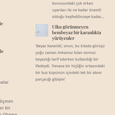
konusundaki çok erken
uyarıları ile ne kadar önemli
olduğu keşfedilinceye kadar...
de
Ufku görünmeyen
bembeyaz bir karanlıkta
yürüyenler
‘Beyaz Karanlık’, onun, bu kıtada görüşü
le
çoğu zaman imkansız kılan sonsuz
beyazlığı tarif ederken kullandığı bir
ifadeydi. ‘Devasa bir hiçliğin ortasındaki
bir buz küpünün içindeki tek bir atom
parçacığı gibiyim’
malar
 göçmen
n bir
men Obama