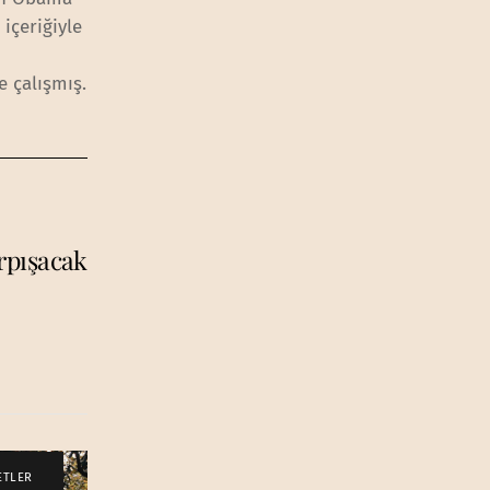
içeriğiyle
 çalışmış.
rpışacak
ETLER