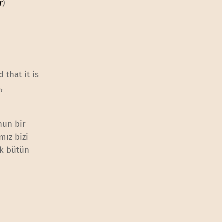
r
)
 that it is
,
nun bir
mız bizi
ak bütün