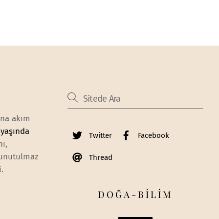
ana akım
 yaşında
Twitter
Facebook
ı,
 unutulmaz
Thread
i.
DOĞA-BİLİM