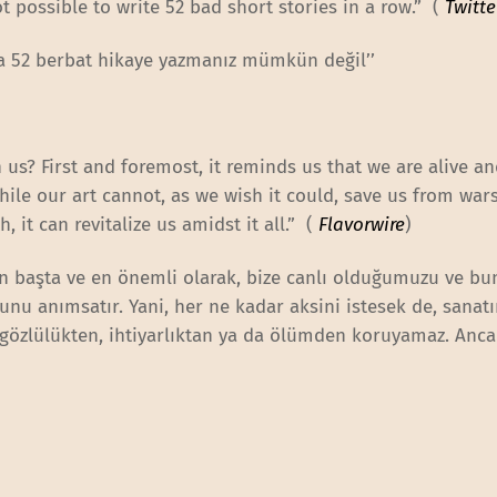
ot possible to write 52 bad short stories in a row.” (
Twitte
rda 52 berbat hikaye yazmanız mümkün değil’’
us? First and foremost, it reminds us that we are alive and
while our art cannot, as we wish it could, save us from wars
, it can revitalize us amidst it all.” (
Flavorwire
)
En başta ve en önemli olarak, bize canlı olduğumuzu ve bu
unu anımsatır. Yani, her ne kadar aksini istesek de, sanatı
açgözlülükten, ihtiyarlıktan ya da ölümden koruyamaz. Anc