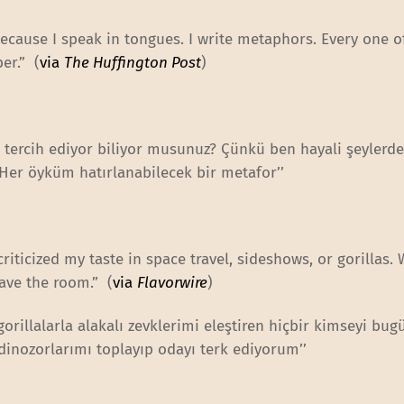
cause I speak in tongues. I write metaphors. Every one o
er.” (
via
The Huffington Post
)
 tercih ediyor biliyor musunuz? Çünkü ben hayali şeylerd
Her öyküm hatırlanabilecek bir metafor’’
riticized my taste in space travel, sideshows, or gorillas.
ave the room.” (
via
Flavorwire
)
gorillalarla alakalı zevklerimi eleştiren hiçbir kimseyi bu
inozorlarımı toplayıp odayı terk ediyorum’’