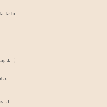
fantastic
upid.” (
lca!’’
on, I