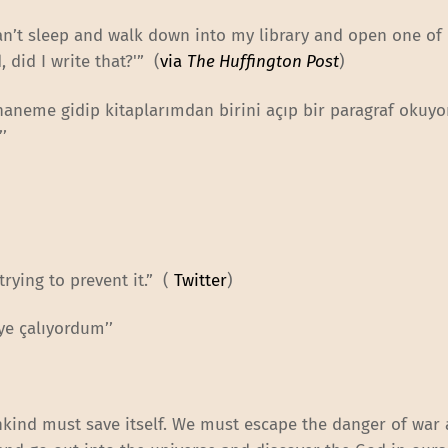
can’t sleep and walk down into my library and open one o
 did I write that?'” (
via
The Huffington Post
)
aneme gidip kitaplarımdan birini açıp bir paragraf okuyo
’
trying to prevent it.” (
Twitter
)
ye çalıyordum’’
kind must save itself. We must escape the danger of war