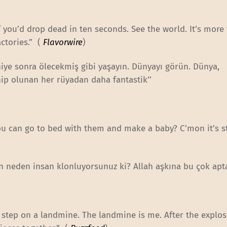
f you’d drop dead in ten seconds. See the world. It’s more 
ctories.” (
Flavorwire
)
niye sonra ölecekmiş gibi yaşayın. Dünyayı görün. Dünya,
hip olunan her rüyadan daha fantastik’’
 can go to bed with them and make a baby? C’mon it’s st
n neden insan klonluyorsunuz ki? Allah aşkına bu çok apta
step on a landmine. The landmine is me. After the explosi