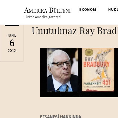
Skip
Amerika Bülteni
to
EKONOMİ
HUK
content
Türkçe Amerika gazetesi
Unutulmaz Ray Bradb
JUNE
6
2012
EFSANESİ HAKKINDA