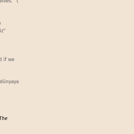
lves.” (
n
z’’
d if we
 dünyaya
The