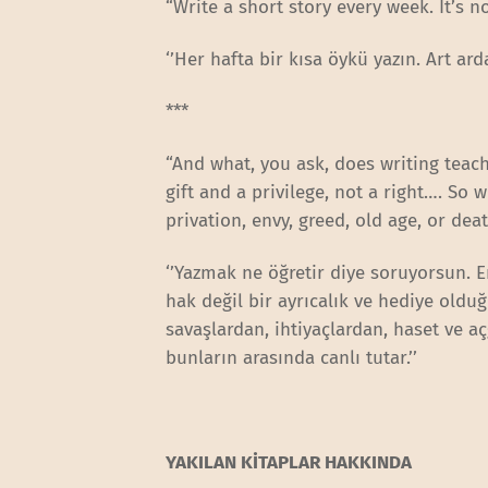
“Write a short story every week. It’s n
‘’Her hafta bir kısa öykü yazın. Art a
***
“And what, you ask, does writing teach 
gift and a privilege, not a right…. So 
privation, envy, greed, old age, or death
‘’Yazmak ne öğretir diye soruyorsun. 
hak değil bir ayrıcalık ve hediye olduğ
savaşlardan, ihtiyaçlardan, haset ve 
bunların arasında canlı tutar.’’
YAKILAN KİTAPLAR HAKKINDA