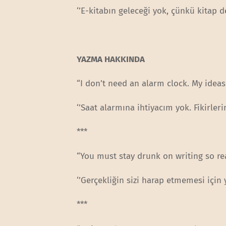
‘’E-kitabın geleceği yok, çünkü kitap d
YAZMA HAKKINDA
“I don’t need an alarm clock. My idea
‘’Saat alarmına ihtiyacım yok. Fikirler
***
“You must stay drunk on writing so rea
‘’Gerçekliğin sizi harap etmemesi için 
***