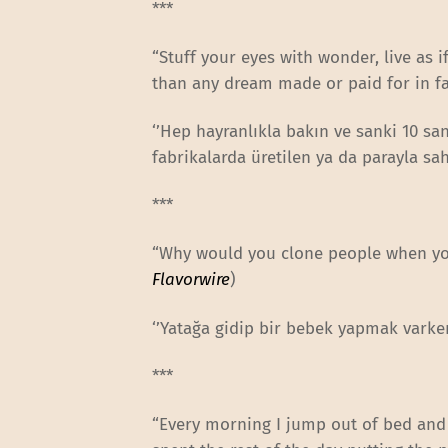
***
“Stuff your eyes with wonder, live as i
than any dream made or paid for in fa
‘’Hep hayranlıkla bakın ve sanki 10 sa
fabrikalarda üretilen ya da parayla sa
***
“Why would you clone people when you
Flavorwire
)
‘’Yatağa gidip bir bebek yapmak varke
***
“Every morning I jump out of bed and 