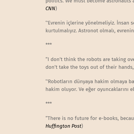
politics. We must become astronauts a
CNN
)
‘’Evrenin içlerine yönelmeliyiz. İnsan
kurtulmalıyız. Astronot olmalı, evrenin
***
“I don’t think the robots are taking o
don’t take the toys out of their hands,
‘’Robotların dünyaya hakim olmaya b
hakim oluyor. Ve eğer oyuncaklarını el
***
“There is no future for e-books, becau
Huffington Post
)