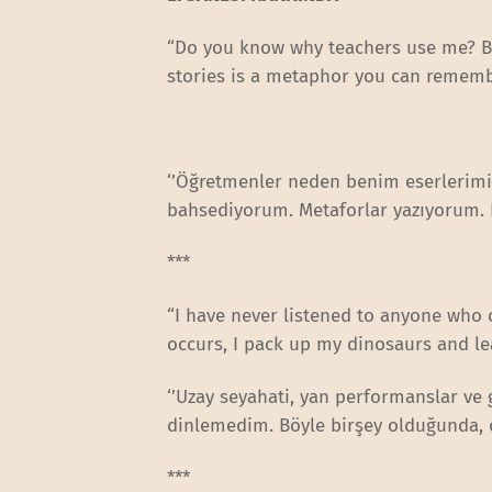
“Do you know why teachers use me? Be
stories is a metaphor you can rememb
‘’Öğretmenler neden benim eserlerimi
bahsediyorum. Metaforlar yazıyorum. 
***
“I have never listened to anyone who c
occurs, I pack up my dinosaurs and le
‘’Uzay seyahati, yan performanslar ve 
dinlemedim. Böyle birşey olduğunda, d
***