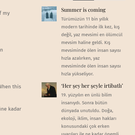
Summer is coming
f my
Türümüzün 11 bin yıllık
modern tarihinde ilk kez, kış
değil, yaz mevsimi en ölümcül
mevsim haline geldi. Kış
en
mevsiminde ölen insan sayısı
hızla azalırken, yaz
mevsiminde ölen insan sayısı
hızla yükseliyor.
‘Her şey her şeyle irtibatlı’
 When this
19. yüzyılın en ünlü bilim
insanıydı. Sonra bütün
güne kadar
dünyada unutuldu. Doğa,
ekoloji, iklim, insan hakları
konusundaki çok erken
uyarıları ile ne kadar önemli