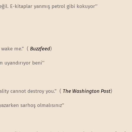
eğil. E-kitaplar yanmış petrol gibi kokuyor’’
s wake me.” (
Buzzfeed
)
im uyandırıyor beni’’
lity cannot destroy you.” (
The Washington Post
)
yazarken sarhoş olmalısınız’’