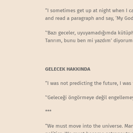
“I sometimes get up at night when I 
and read a paragraph and say, ‘My God,
‘’Bazı geceler, uyuyamadığımda kütüph
Tanrım, bunu ben mi yazdım’ diyorum’
GELECEK HAKKINDA
“I was not predicting the future, I was 
‘’Geleceği öngörmeye değil engelleme
***
“We must move into the universe. Man