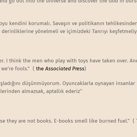
nd go out into the universe and discover the God in ourse
 soyu kendini korumalı. Savaşın ve politikanın tehlikesinde
 derinliklerine yönelmeli ve içimizdeki Tanrıyı keşfetmeliyi
ver. I think the men who play with toys have taken over. An
 we’re fools.” (
the
Associated Press
)
aşladığını düşünmüyorum. Oyuncaklarla oynayan insanlar
lerinden almazsak, aptallık ederiz’’
se they are not books. E-books smell like burned fuel.” (