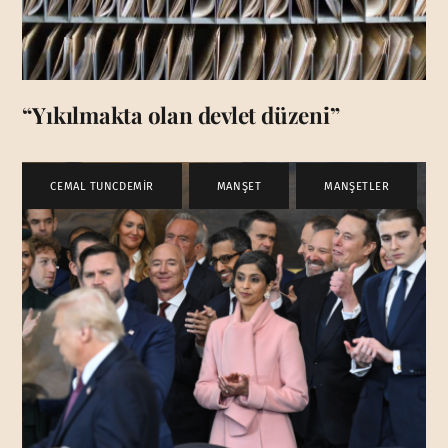
“Yıkılmakta olan devlet düzeni”
CEMAL TUNCDEMİR
,
MANŞET
,
MANŞETLER