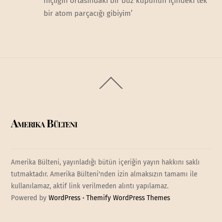
hiçliğin ortasındaki bir buz küpünün içindeki tek
bir atom parçacığı gibiyim’
Back
To
Top
Amerika Bülteni
Amerika Bülteni, yayınladığı bütün içeriğin yayın hakkını saklı
tutmaktadır. Amerika Bülteni'nden izin almaksızın tamamı ile
kullanılamaz, aktif link verilmeden alıntı yapılamaz.
Powered by
WordPress
•
Themify WordPress Themes