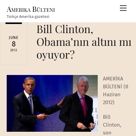
Skip
Amerika Bülteni
Men
to
Türkçe Amerika gazetesi
content
Bill Clinton,
Obama’nın altını mı
JUNE
8
oyuyor?
2012
AMERİKA
BÜLTENİ (8
Haziran
2012)
Bill
Clinton,
son