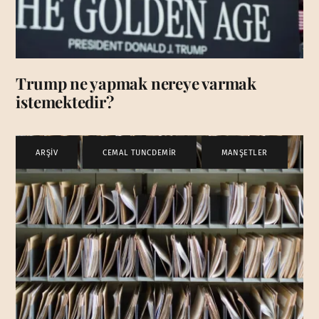
Trump ne yapmak nereye varmak
istemektedir?
ARŞİV
,
CEMAL TUNCDEMİR
,
MANŞETLER