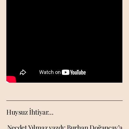
Huysuz İhtiyar…
Necdet Yılmaz yazdı: Burhan Doğançay’a