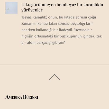
Ufku görünmeyen bembeyaz bir karanlıkta
yürüyenler
‘Beyaz Karanlık’, onun, bu kıtada görüşü çoğu
zaman imkansız kılan sonsuz beyazlığı tarif
ederken kullandığı bir ifadeydi. ‘Devasa bir
hiçliğin ortasındaki bir buz küpünün içindeki tek
bir atom parçacığı gibiyim’
Back
To
Top
Amerika Bülteni