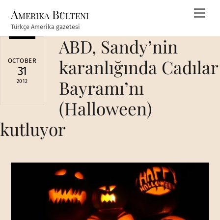
Skip
Amerika Bülteni
Men
to
Türkçe Amerika gazetesi
content
ABD, Sandy’nin
karanlığında Cadılar
OCTOBER
31
Bayramı’nı
2012
(Halloween)
kutluyor