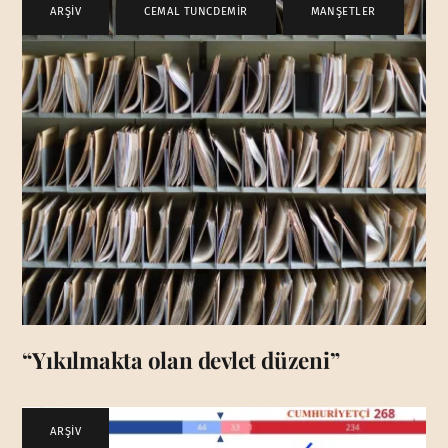
ARŞİV
,
CEMAL TUNCDEMİR
,
MANŞETLER
“Yıkılmakta olan devlet düzeni”
ARŞİV