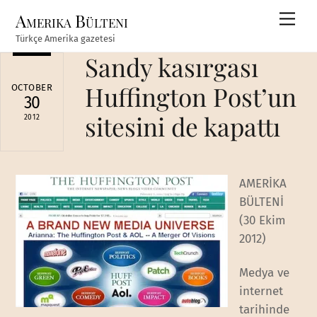
Skip
Amerika Bülteni
Men
to
Türkçe Amerika gazetesi
content
Sandy kasırgası
Huffington Post’un
OCTOBER
30
sitesini de kapattı
2012
AMERİKA
BÜLTENİ
(30 Ekim
2012)
Medya ve
internet
tarihinde