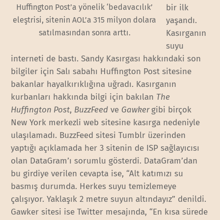
Huffington Post’a yönelik ‘bedavacılık’
bir ilk
eleştrisi, sitenin AOL’a 315 milyon dolara
yaşandı.
satılmasından sonra arttı.
Kasırganın
suyu
interneti de bastı. Sandy Kasırgası hakkındaki son
bilgiler için Salı sabahı Huffington Post sitesine
bakanlar hayalkırıklığına uğradı. Kasırganın
kurbanları hakkında bilgi için bakılan
The
Huffington Post
,
BuzzFeed
ve
Gawker
gibi birçok
New York merkezli web sitesine kasırga nedeniyle
ulaşılamadı. BuzzFeed sitesi Tumblr üzerinden
yaptığı açıklamada her 3 sitenin de ISP sağlayıcısı
olan DataGram’ı sorumlu gösterdi. DataGram’dan
bu girdiye verilen cevapta ise, “Alt katımızı su
basmış durumda. Herkes suyu temizlemeye
çalışıyor. Yaklaşık 2 metre suyun altındayız” denildi.
Gawker sitesi ise Twitter mesajında, “En kısa sürede