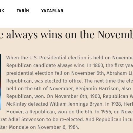
UK
TARİH
YAZARLAR
e always wins on the Novemb
When the U.S. Presidential election is held on Novembe
Republican candidate always wins. In 1860, the first yea
presidential election fell on November 6th, Abraham Li
Republican, was elected to office. The next time the el
held on the 6th of November, Benjamin Harrison, also
Republican, won. On November 6th, 1900, Republican W
McKinley defeated William Jennings Bryan. In 1928, Her
Hoover, a Republican, won on the 6th. In 1956, on Nov
at Adlai Stevenson to be re-elected. And Republican in
ter Mondale on November 6, 1984.