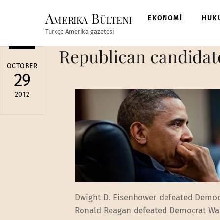
Skip
Amerika Bülteni
to
EKONOMİ
HUK
content
Türkçe Amerika gazetesi
Republican candidat
OCTOBER
29
2012
Dwight D. Eisenhower defeated Democr
Ronald Reagan defeated Democrat Wal