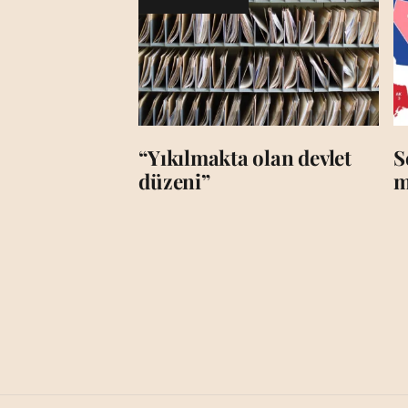
“Yıkılmakta olan devlet
S
düzeni”
m