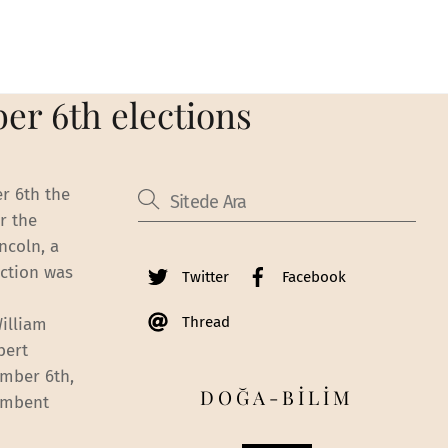
er 6th elections
r 6th the
r the
ncoln, a
ection was
Twitter
Facebook
Thread
illiam
bert
ember 6th,
DOĞA-BİLİM
cumbent