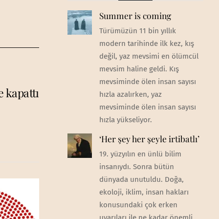
Summer is coming
Türümüzün 11 bin yıllık
modern tarihinde ilk kez, kış
değil, yaz mevsimi en ölümcül
mevsim haline geldi. Kış
mevsiminde ölen insan sayısı
e kapattı
hızla azalırken, yaz
mevsiminde ölen insan sayısı
hızla yükseliyor.
‘Her şey her şeyle irtibatlı’
19. yüzyılın en ünlü bilim
insanıydı. Sonra bütün
dünyada unutuldu. Doğa,
ekoloji, iklim, insan hakları
konusundaki çok erken
uyarıları ile ne kadar önemli