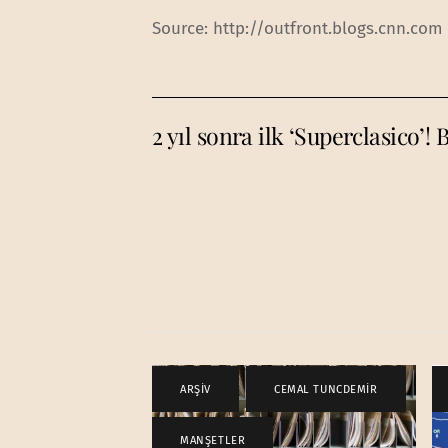
Source: http://outfront.blogs.cnn.com
2 yıl sonra ilk ‘Superclasico’! 
ARŞİV
,
CEMAL TUNCDEMİR
,
MANŞETLER